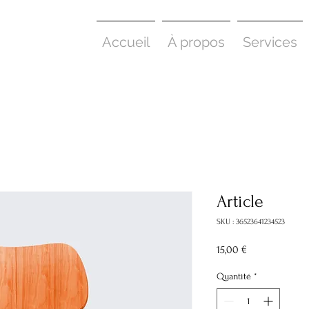
Accueil
À propos
Services
Article
SKU : 36523641234523
Prix
15,00 €
Quantité
*